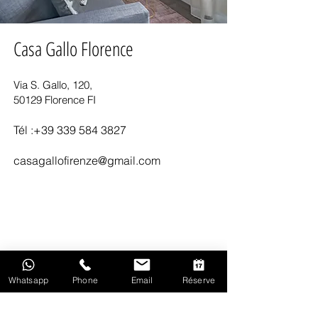
Casa Gallo Florence
Via S. Gallo, 120,
50129 Florence FI
Tél :
+39 339 584 3827
casagallofirenze@gmail.com
Adresse
Via S. Gallo, 120,
50129 Florence FI
Whatsapp
Phone
Email
Réserve
Nous
acceptons